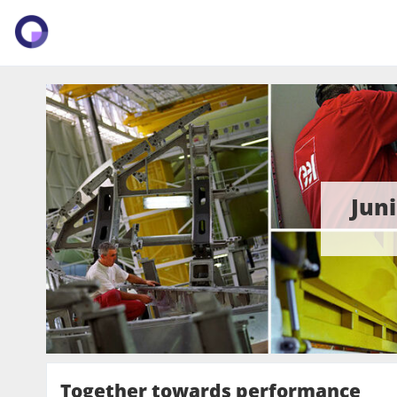
Jun
Together towards performance