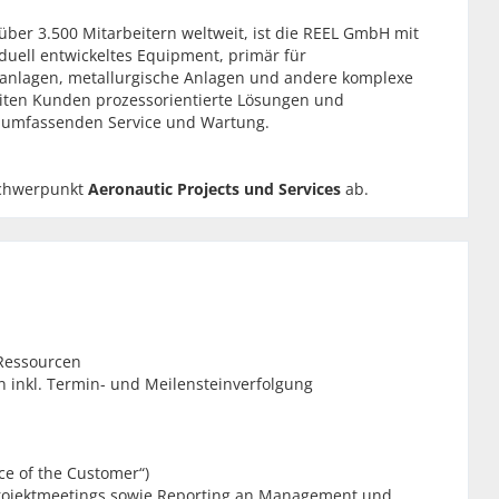
über 3.500 Mitarbeitern weltweit, ist die REEL GmbH mit
iduell entwickeltes Equipment, primär für
anlagen, metallurgische Anlagen und andere komplexe
iten Kunden prozessorientierte Lösungen und
 umfassenden Service und Wartung.
Schwerpunkt
Aeronautic Projects und Services
ab.
 Ressourcen
 inkl. Termin- und Meilensteinverfolgung
e of the Customer“)
rojektmeetings sowie Reporting an Management und