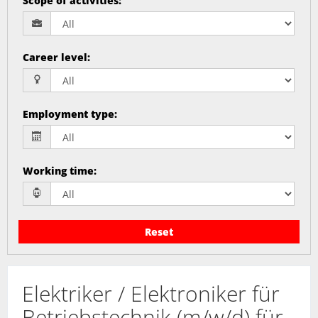
Scope of activities
:
Career level
:
Employment type
:
Working time
:
Reset
Elektriker / Elektroniker für
Betriebstechnik (m/w/d) für